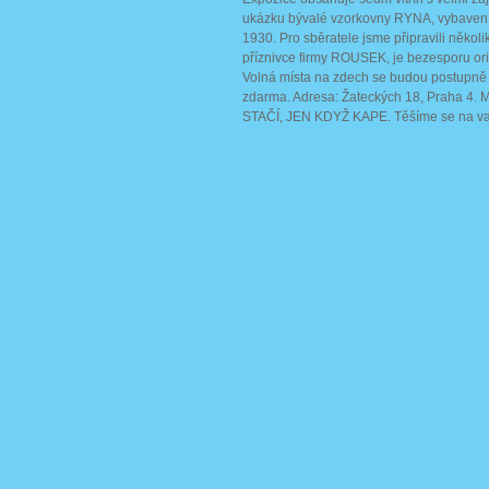
ukázku bývalé vzorkovny RYNA, vybave
1930. Pro sběratele jsme připravili několi
příznivce firmy ROUSEK, je bezesporu ori
Volná místa na zdech se budou postupně z
zdarma. Adresa: Žateckých 18, Praha 4. 
STAČÍ, JEN KDYŽ KAPE. Těšíme se na va