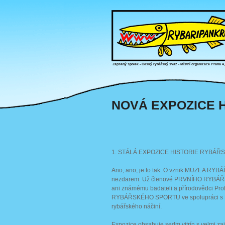
Zapsaný spolek - Český rybářský svaz - Místní organizace Praha 4
NOVÁ EXPOZICE H
1. STÁLÁ EXPOZICE HISTORIE RYBÁŘ
Ano, ano, je to tak. O vznik MUZEA RY
nezdarem. Už členové PRVNÍHO RYBÁŘSK
ani známému badateli a přírodovědci Pro
RYBÁŘSKÉHO SPORTU ve spolupráci s MO
rybářského náčiní.
Expozice obsahuje sedm vitrín s velmi 