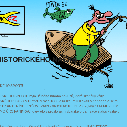
, Pankrác
ISTORICKÉHO NÁČINÍ
SKÉHO SPORTU.
BÁŘSKÉHO SPORTU bylo učiněno mnoho pokusů, které skončily vždy
ÉHO KLUBU V PRAZE v roce 1886 o muzeum usilovali a nepodařilo se to
f. Dr. ANTONÍNU FRIČOVI. Zázrak se stal až 10. 12. 2019, kdy naše MUZEUM
 ČRS PANKRÁC, otevřelo v prostorách rybářské organizace stálou výstavu
zajímavým obsahem. Kromě kompletní série smekacích navijáků TOKOZ i