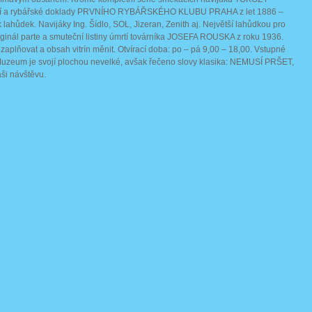
ní a rybářské doklady PRVNÍHO RYBÁŘSKÉHO KLUBU PRAHA z let 1886 –
k lahůdek. Navijáky Ing. Šídlo, SOL, Jizeran, Zenith aj. Největší lahůdkou pro
ginál parte a smuteční listiny úmrtí továrníka JOSEFA ROUSKA z roku 1936.
aplňovat a obsah vitrín měnit. Otvírací doba: po – pá 9,00 – 18,00. Vstupné
Muzeum je svojí plochou nevelké, avšak řečeno slovy klasika: NEMUSÍ PRŠET,
ši návštěvu.