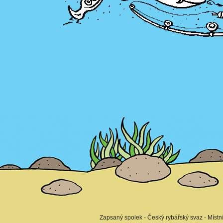
Zapsaný spolek - Český rybářský svaz - Místn